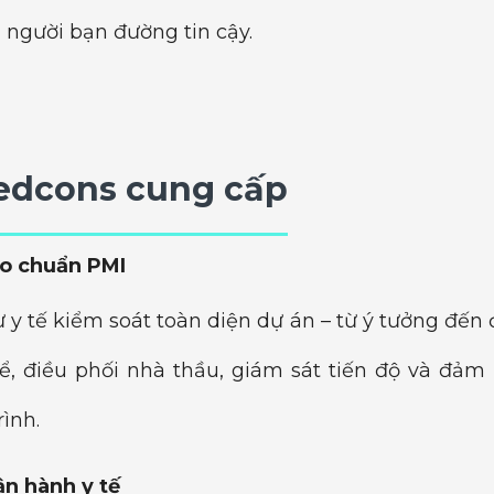
 người bạn đường tin cậy.
Medcons cung cấp
heo chuẩn PMI
 y tế kiểm soát toàn diện dự án – từ ý tưởng đến
hể, điều phối nhà thầu, giám sát tiến độ và đảm 
rình.
ận hành y tế