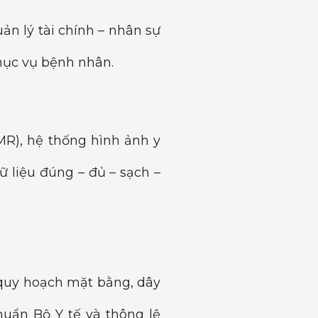
ản lý tài chính – nhân sự
phục vụ bệnh nhân.
MR), hệ thống hình ảnh y
ữ liệu đúng – đủ – sạch –
 quy hoạch mặt bằng, dây
huẩn Bộ Y tế và thông lệ