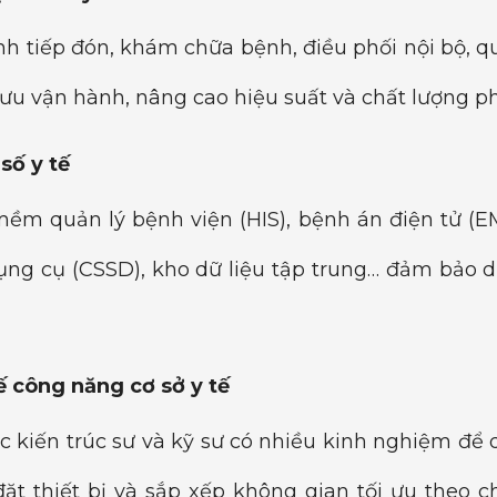
nh tiếp đón, khám chữa bệnh, điều phối nội bộ, qu
 ưu vận hành, nâng cao hiệu suất và chất lượng 
số y tế
mềm quản lý bệnh viện (HIS), bệnh án điện tử (E
ụng cụ (CSSD), kho dữ liệu tập trung… đảm bảo d
ế công năng cơ sở y tế
c kiến trúc sư và kỹ sư có nhiều kinh nghiệm để
ặt thiết bị và sắp xếp không gian tối ưu theo c